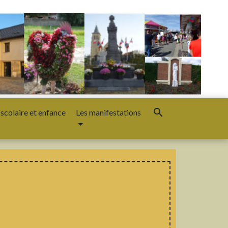
search
 scolaire et enfance
Les manifestations