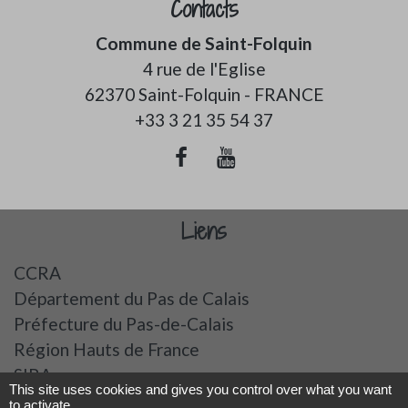
Contacts
Commune de Saint-Folquin
4 rue de l'Eglise
62370 Saint-Folquin - FRANCE
+33 3 21 35 54 37
Liens
CCRA
Département du Pas de Calais
Préfecture du Pas-de-Calais
Région Hauts de France
SIRA
This site uses cookies and gives you control over what you want
to activate