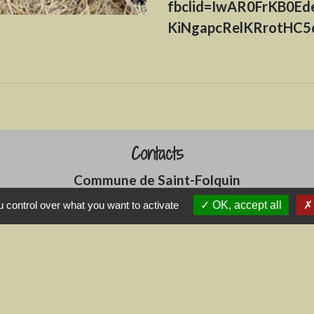
fbclid=IwAR0FrKB0E
KiNgapcRelKRrotHC5
Contacts
Commune de Saint-Folquin
4 rue de l'Eglise
 control over what you want to activate
OK, accept all
62370 Saint-Folquin - FRANCE
+33 3 21 35 54 37