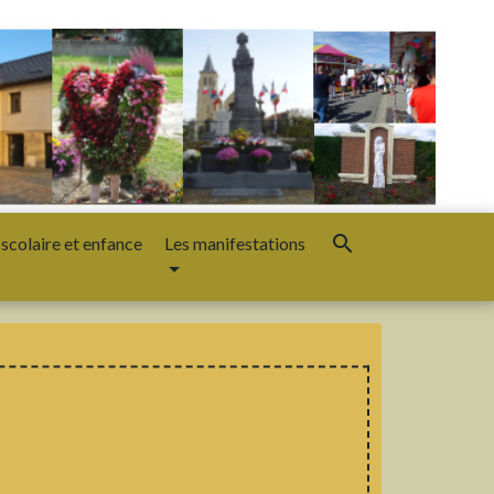
search
 scolaire et enfance
Les manifestations