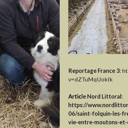
Reportage France 3
ht
:
v=dZTuMqUoklk
Artic
le Nord Littoral:
https://www.nordlitto
06/saint-folquin-les-f
vie-entre-moutons-et-