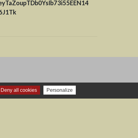
deyTaZoupTDb0YsIb73i55EEN14
6J1Tk
Deny all cookies
Personalize